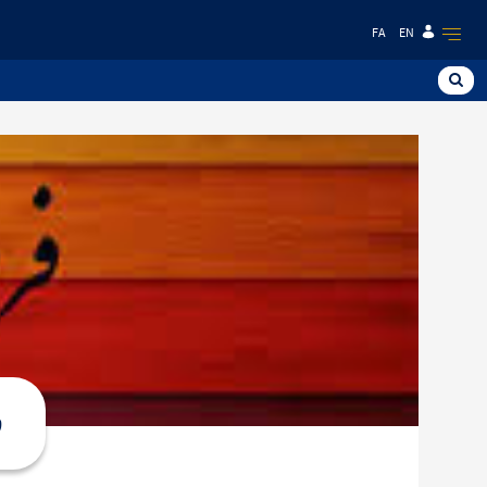
FA
EN
ف