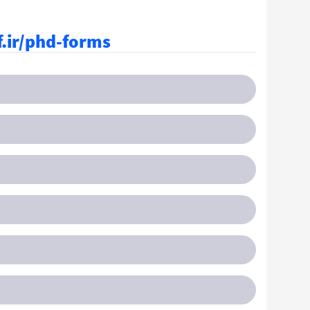
f.ir/phd-forms