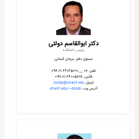
دکتر ابوالقاسم دولتی
رئیس دانشکده
مسئول دفتر: مرجان آستانی
تلفن: 02 __ 66165201 21 98+
فکس: 66005717 21 98+
ایمیل:
dolati@sharif.edu
آدرس وب:
sharif.edu/~dolati