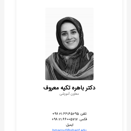
دکتر باهره تکیه معروف
معاون آموزشی
تلفن: 66165295 21 98+
فکس: 66005717 21 98+
ایمیل:
bmarouf@sharif.edu