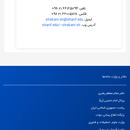
تلفن: 66165294 21 98+
فکس: 66005717 21 98+
ایمیل:
shabani.sh@sharif.edu
آدرس وب:
shabani.sh
sharif.edu/~
دفاتر و وزارت خانه‌ها
دفتر مقام معظم رهبری
پرتال امام خمینی (ره)
ریاست جمهوری اسلامی ایران
پایگاه اطلاع رسانی دولت
وزارت علوم، تحقیقات و فناوری
وزارت آموزش و پرورش