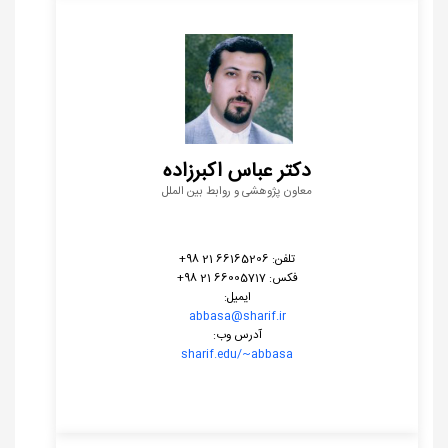
دکتر عباس اکبرزاده
معاون پژوهشی و روابط بین الملل
تلفن: 66165206 21 98+
فکس: 66005717 21 98+
ایمیل:
abbasa@sharif.ir
آدرس وب:
sharif.edu/~
abbasa