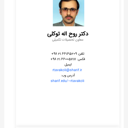
دکتر روح اله توکلی
معاون تحصیلات تکمیلی
تلفن: 66165209 21 98+
فکس: 66005717 21 98+
ایمیل:
rtavakoli@sharif.ir
آدرس وب:
sharif.edu/~
rtavakoli