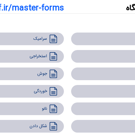
اه
f.ir/master-forms
سرامیک
استخراجی
جوش
خوردگی
نانو
شکل دادن